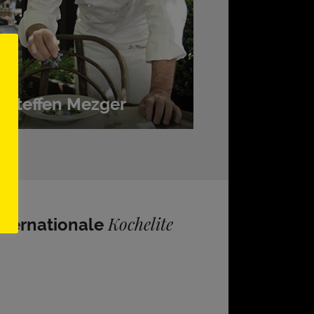
Steffen Mezger
Kochelite
nternationale