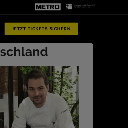
JETZT TICKETS SICHERN
tschland