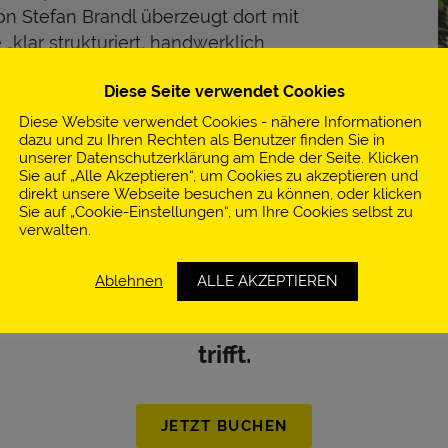
n Stefan Brandl überzeugt dort mit
e „klar strukturiert, handwerklich
t, wie der Guide Michelin Mezgers
Diese Seite verwendet Cookies
ientierte, klassisch und dennoch
st, die sich keinen Trends
Diese Website verwendet Cookies - nähere Informationen
dazu und zu Ihren Rechten als Benutzer finden Sie in
ne prestigeträchtigen Erfahrungen –
unserer Datenschutzerklärung am Ende der Seite. Klicken
äbe in der deutschen
Sie auf „Alle Akzeptieren“, um Cookies zu akzeptieren und
direkt unsere Webseite besuchen zu können, oder klicken
Sie auf „Cookie-Einstellungen“, um Ihre Cookies selbst zu
verwalten.
Ablehnen
ALLE AKZEPTIEREN
30. September & 01. Oktober
 am
2019 die i
trifft.
JETZT BUCHEN