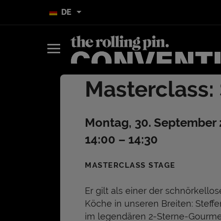
DE
Masterclass:
Montag, 30. September
14:00 – 14:30
MASTERCLASS STAGE
Er gilt als einer der schnörkello
Köche in unseren Breiten: Steff
im legendären 2-Sterne-Gourme