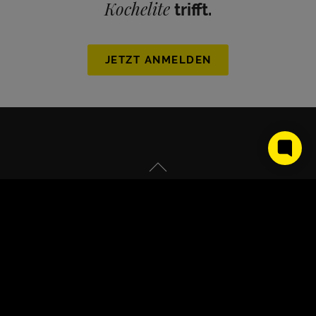
Kochelite
trifft.
JETZT ANMELDEN
About Us
Kontakt
Partner werden
Presse
Impressum
Datenschutz
AGB
FAQs