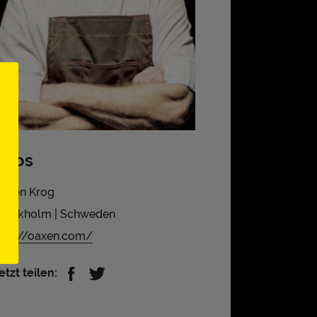
Infos
axen Krog
tockholm | Schweden
ttp://oaxen.com/
etzt teilen: