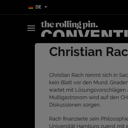
DE
Christian Ra
Christian Rach nimmt sich in Sa
kein Blatt vor den Mund. Gnaden
wartet mit Lösungsvorschlägen 
Multigastronom wird auf den CH
Diskussionen sorgen.
Rach finanzierte sein Philosoph
Universität Hamburg zuerst mit 