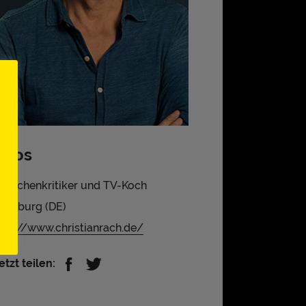
Infos
ranchenkritiker und TV-Koch
amburg (DE)
ttp://www.christianrach.de/
etzt teilen: