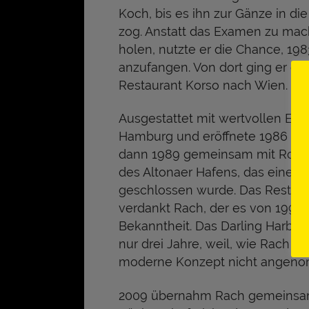
Koch, bis es ihn zur Gänze in d
zog. Anstatt das Examen zu mac
holen, nutzte er die Chance, 198
anzufangen. Von dort ging er ein
Restaurant Korso nach Wien.
Ausgestattet mit wertvollen Erf
Hamburg und eröffnete 1986 das
dann 1989 gemeinsam mit Rober
des Altonaer Hafens, das einen M
geschlossen wurde. Das Restaur
verdankt Rach, der es von 1997 b
Bekanntheit. Das Darling Harbour
nur drei Jahre, weil, wie Rach b
moderne Konzept nicht angen
2009 übernahm Rach gemeinsam