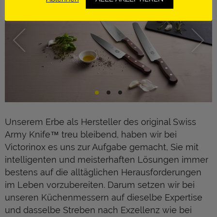
Unserem Erbe als Hersteller des original Swiss
Army Knife™ treu bleibend, haben wir bei
Victorinox es uns zur Aufgabe gemacht, Sie mit
intelligenten und meisterhaften Lösungen immer
bestens auf die alltäglichen Herausforderungen
im Leben vorzubereiten. Darum setzen wir bei
unseren Küchenmessern auf dieselbe Expertise
und dasselbe Streben nach Exzellenz wie bei