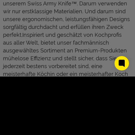
unserem Swiss Army Knife™. Darum verwenden
wir nur erstklassige Materialien. Und darum sind
unsere ergonomischen, leistungsfähigen Designs
sorgfältig durchdacht und erfüllen ihren Zweck
perfekt.Inspiriert und geschätzt von Kochprofis
aus aller Welt, bietet unser fachmännisch
ausgewähltes Sortiment an Premium-Produkten
mühelose Effizienz und stellt sicher, dass Sie
jederzeit bestens vorbereitet sind, eine
meisterhafte Köchin oder ein meisterhafter Koch
zu sein.
All das tun wir, weil wir der Überzeugung sind:
VORBEREITET ZU SEIN MACHT DAS LEBEN
BESSER.
About Us
Kontakt