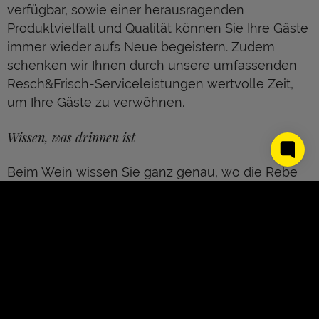
verfügbar, sowie einer herausragenden
Produktvielfalt und Qualität können Sie Ihre Gäste
immer wieder aufs Neue begeistern. Zudem
schenken wir Ihnen durch unsere umfassenden
Resch&Frisch-Serviceleistungen wertvolle Zeit,
um Ihre Gäste zu verwöhnen.
Wissen, was drinnen ist
Beim Wein wissen Sie ganz genau, wo die Rebe
wächst. Genauso können Sie bei Resch&Frisch
Backwaren bis zum Feld nachvollziehen, wo
Getreide, Gewürze und Kürbiskerne herkommen.
Die Rohstoffe stammen von 350 langjährigen
Vertragsbauern aus besten Anbaugebieten. Das
hauseigene Gütesiegel „Genuss – mit Sicherheit!“
garantiert absolute Rückverfolgbarkeit und
About Us
Kontakt