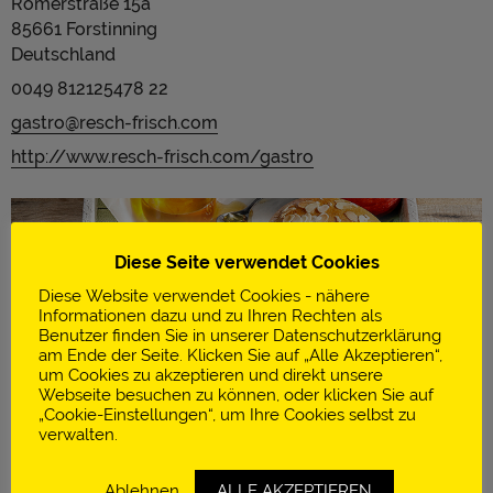
Römerstraße 15a
85661 Forstinning
Deutschland
0049 812125478 22
gastro@resch-frisch.com
http://www.resch-frisch.com/gastro
Diese Seite verwendet Cookies
Diese Website verwendet Cookies - nähere
Informationen dazu und zu Ihren Rechten als
Benutzer finden Sie in unserer Datenschutzerklärung
am Ende der Seite. Klicken Sie auf „Alle Akzeptieren“,
um Cookies zu akzeptieren und direkt unsere
Webseite besuchen zu können, oder klicken Sie auf
„Cookie-Einstellungen“, um Ihre Cookies selbst zu
verwalten.
Ablehnen
ALLE AKZEPTIEREN