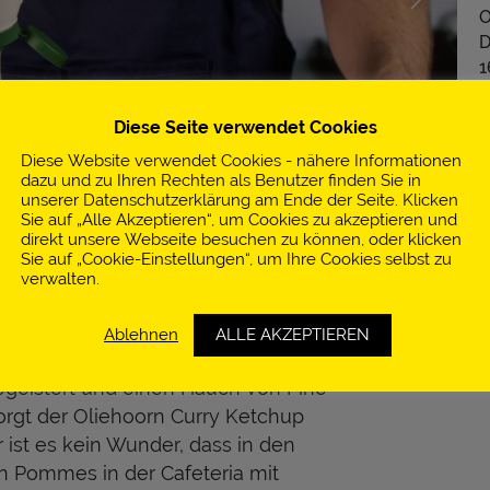
O
D
1
N
Diese Seite verwendet Cookies
M
Diese Website verwendet Cookies - nähere Informationen
L
dazu und zu Ihren Rechten als Benutzer finden Sie in
unserer Datenschutzerklärung am Ende der Seite. Klicken
0
Sie auf „Alle Akzeptieren“, um Cookies zu akzeptieren und
f
direkt unsere Webseite besuchen zu können, oder klicken
eb mit Geschmack – im wahrsten
Sie auf „Cookie-Einstellungen“, um Ihre Cookies selbst zu
h
Amsterdamer Region sind keine
verwalten.
utat, die so gut wie jedes Gericht
aucen-Experten entwickelte
Ablehnen
ALLE AKZEPTIEREN
t Kult, während unsere intensive
egeistert und einen Hauch von Fine
sorgt der Oliehoorn Curry Ketchup
 ist es kein Wunder, dass in den
n Pommes in der Cafeteria mit