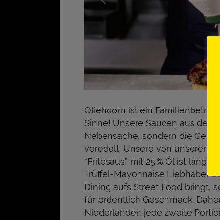
Oliehoorn ist ein Familienbetri
Sinne! Unsere Saucen aus der 
Nebensache, sondern die Geheimz
veredelt. Unsere von unseren S
“Fritesaus” mit 25 % Öl ist längs
Trüffel-Mayonnaise Liebhaber b
Dining aufs Street Food bringt, 
für ordentlich Geschmack. Daher
Niederlanden jede zweite Portio