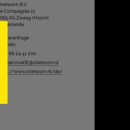
liehoorn B.V.
e Compagnie 21
689 AG Zwaag (Hoorn)
iederlande
usteranfrage
inkedIn
031 88 24 41 200
oodserviceDE@oliehoorn.nl
ttps://www.oliehoorn.nl/de/