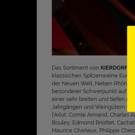
Das Sortiment von
K
IERDORF
W
klassischen Spitzenweine Europ
der Neuen Welt. Neben Rhône, Rh
besonderer Schwerpunkt auf d
einer sehr breiten und tiefen A
Jahrgängen und Weingütern wie 
l’Arlot, Comte Armand, Charles A
Bouley, Edmond Briottet, Cachat-
Maurice Charleux, Philippe Cher