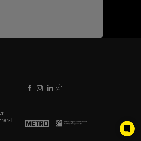
den
nnen-I