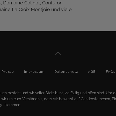
n, Domaine Colinot, Confuron-
aine La Croix Montjoie und viele
Presse
Impressum
Datenschutz
AGB
FAQs
en besteht und wir voller Stolz bunt, vielfältig und offen sind. Um 
ten wir um euer Verständnis, dass wir bewusst auf Gendersternchen, Bi
gegenkommen.