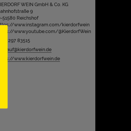
IERDORF WEIN GmbH & Co. KG
ahnhofstraße 9
-51580 Reichshof
ttps://www.instagram.com/kierdorfwein
ttps://www.youtube.com/@KierdorfWein
49 2297 83515
erkauf@kierdorfwein.de
ttps://www.kierdorfwein.de