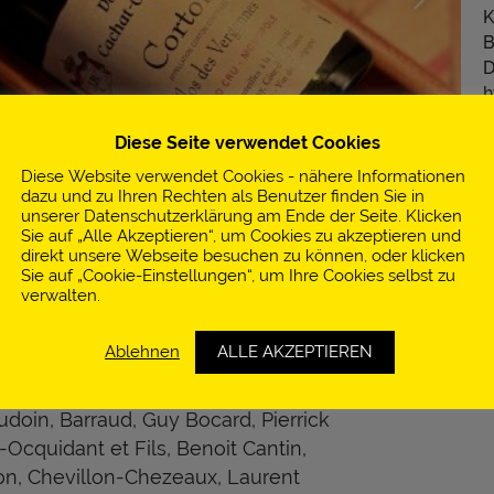
K
B
D
h
h
Diese Seite verwendet Cookies
+
Diese Website verwendet Cookies - nähere Informationen
v
dazu und zu Ihren Rechten als Benutzer finden Sie in
unserer Datenschutzerklärung am Ende der Seite. Klicken
h
Sie auf „Alle Akzeptieren“, um Cookies zu akzeptieren und
EIN
konzentriert sich auf die
direkt unsere Webseite besuchen zu können, oder klicken
as und die besten Weingüter aus
Sie auf „Cookie-Einstellungen“, um Ihre Cookies selbst zu
verwalten.
ein und der Loire liegt ein
en Gewächsen des Burgunds mit
Ablehnen
ALLE AKZEPTIEREN
uswahl an führenden Appellationen,
Amiot, Ampeau, d'Angerville, de
udoin, Barraud, Guy Bocard, Pierrick
Ocquidant et Fils, Benoit Cantin,
on, Chevillon-Chezeaux, Laurent