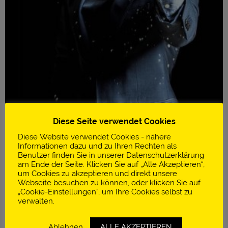
Diese Seite verwendet Cookies
Diese Website verwendet Cookies - nähere
Informationen dazu und zu Ihren Rechten als
Benutzer finden Sie in unserer Datenschutzerklärung
am Ende der Seite. Klicken Sie auf „Alle Akzeptieren“,
um Cookies zu akzeptieren und direkt unsere
Infos
Webseite besuchen zu können, oder klicken Sie auf
„Cookie-Einstellungen“, um Ihre Cookies selbst zu
Little Link
verwalten.
2020/21: Innovativster Bartender
Ablehnen
ALLE AKZEPTIEREN