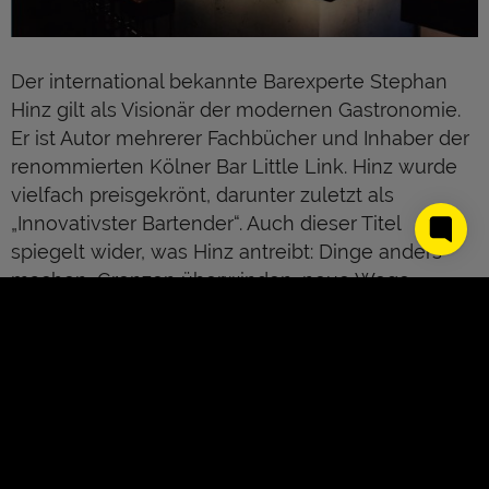
Der international bekannte Barexperte Stephan
Hinz gilt als Visionär der modernen Gastronomie.
Er ist Autor mehrerer Fachbücher und Inhaber der
renommierten Kölner Bar Little Link. Hinz wurde
vielfach preisgekrönt, darunter zuletzt als
„Innovativster Bartender“. Auch dieser Titel
spiegelt wider, was Hinz antreibt: Dinge anders
machen, Grenzen überwinden, neue Wege
gehen.
Kontinuierlich entwickelt Hinz wegweisende
Lösungen für die Branche. So entstanden unter
anderem eine Eisblockmaschine, eine
Glaskollektion und ein Sortiment
umweltfreundlicher Trinkhalme. 2021 brachte Hinz
About Us
Kontakt