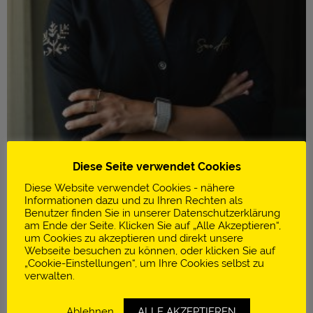
Diese Seite verwendet Cookies
Diese Website verwendet Cookies - nähere
Informationen dazu und zu Ihren Rechten als
Benutzer finden Sie in unserer Datenschutzerklärung
am Ende der Seite. Klicken Sie auf „Alle Akzeptieren“,
um Cookies zu akzeptieren und direkt unsere
Infos
Webseite besuchen zu können, oder klicken Sie auf
„Cookie-Einstellungen“, um Ihre Cookies selbst zu
Restaurant Dara Dining
verwalten.
Amman | Jordanien
Ablehnen
ALLE AKZEPTIEREN