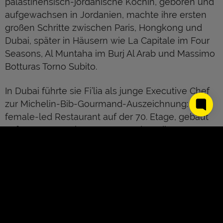
palästinensisch-jordanische Köchin, geboren und
aufgewachsen in Jordanien, machte ihre ersten
großen Schritte zwischen Paris, Hongkong und
Dubai, später in Häusern wie La Capitale im Four
Seasons, Al Muntaha im Burj Al Arab und Massimo
Botturas Torno Subito.
In Dubai führte sie Fi’lia als junge Executive Chef
zur Michelin-Bib-Gourmand-Auszeichnung: ein
female-led Restaurant auf der 70. Etage, gebaut
auf Rezepten, Erinnerungen und mediterraner
Energie.
Heute steht Sara Aqel in Amman am Pass von
Dara Dining by Sara Aqel. Ein Restaurant, das
„Home“ im Namen trägt und große Bühne atmet:
2025 als Highest New Entry auf Platz 18 der
MENA’s 50 Best Restaurants, 2026 auf Platz 30. Die
About Us
Kontakt