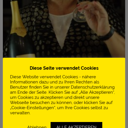
Diese Seite verwendet Cookies
Diese Website verwendet Cookies - nähere
Informationen dazu und zu Ihren Rechten als
Benutzer finden Sie in unserer Datenschutzerklärung
am Ende der Seite. Klicken Sie auf „Alle Akzeptieren“,
um Cookies zu akzeptieren und direkt unsere
Infos
Webseite besuchen zu können, oder klicken Sie auf
„Cookie-Einstellungen“, um Ihre Cookies selbst zu
Weinberatung
verwalten.
Erste Sommelière Deutschlands
Ablehnen
ALLE AKZEPTIEREN