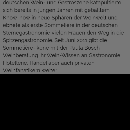
deutschen Wein- und Gastroszene katapultierte
sich bereits in jungen Jahren mit geballtem
Know-how in neue Sphären der Weinwelt und
ebnete als erste Sommelière in der deutschen
Sternegastronomie vielen Frauen den Weg in die
Spitzengastronomie. Seit Juni 2011 gibt die
Sommelière-Ikone mit der Paula Bosch
Weinberatung ihr Wein-Wissen an Gastronomie,
Hotellerie, Handel aber auch privaten
Weinfanatikern weiter.
Ihre schillernde Karriere begann die Bosch mit
einer Lehre zur Hotelkauffrau im Hotel Vorfelder
im badischen Weinbaugebiet bei Heidelberg.
1981war sie erstmals als Chef-Sommelière im
Restaurant Bergische Stube in Köln tätig, ehe sie
1985 zu Günther Scherrer nach Düsseldorf
About Us
Kontakt
wechselte. Mit dem erstmals vergebenen Titel