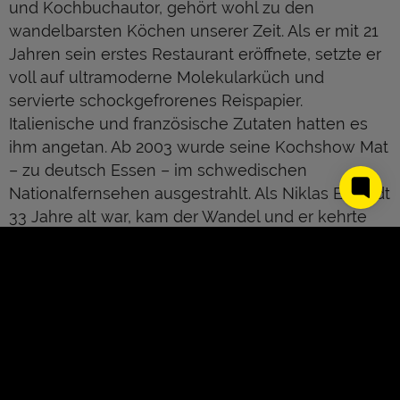
und Kochbuchautor, gehört wohl zu den
wandelbarsten Köchen unserer Zeit. Als er mit 21
Jahren sein erstes Restaurant eröffnete, setzte er
voll auf ultramoderne Molekularküch und
servierte schockgefrorenes Reispapier.
Italienische und französische Zutaten hatten es
ihm angetan. Ab 2003 wurde seine Kochshow Mat
– zu deutsch Essen – im schwedischen
Nationalfernsehen ausgestrahlt. Als Niklas Ekstedt
33 Jahre alt war, kam der Wandel und er kehrte
zurück zur Natur und zu seinen Wurzeln. Er
erkannte die Reichhaltigkeit seiner Heimat, der
schwedischen Wälder und die Kraft, die in der
traditionellen Küche steckt. Sein Plan war es, die
neue nordische Küche zu prägen, was ihm
schlussendlich auch gelungen ist. 2011 eröffnete
er ein weiteres Restaurant im Zentrum von
About Us
Kontakt