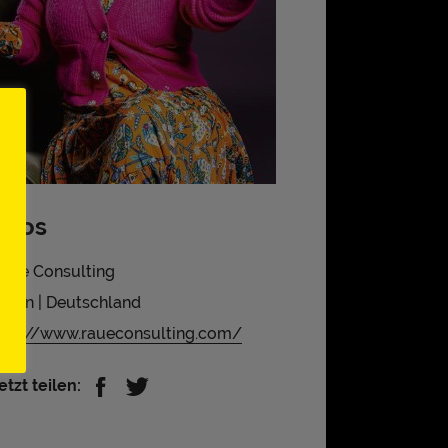
Infos
aue Consulting
erlin | Deutschland
ttp://www.raueconsulting.com/
etzt teilen: