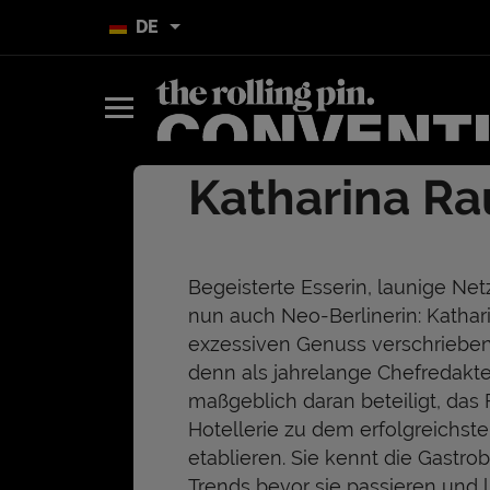
DE
Katharina Ra
Begeisterte Esserin, launige Ne
nun auch Neo-Berlinerin: Katha
exzessiven Genuss verschrieben
denn als jahrelange Chefredakt
maßgeblich daran beteiligt, das
Hotellerie zu dem erfolgreichs
etablieren. Sie kennt die Gastro
Trends bevor sie passieren und l