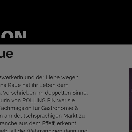
ue
tzwerkerin und der Liebe wegen
rina Raue hat ihr Leben dem
. Verschrieben im doppelten Sinne,
eurin von ROLLING PIN war sie
 Fachmagazin für Gastronomie &
ten am deutschsprachigen Markt zu
branche aus dem Effeff, erkennt
iebt all die Wahnsinnigen darin und