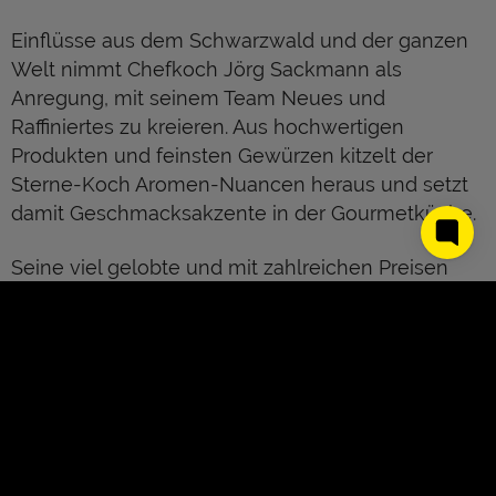
Einflüsse aus dem Schwarzwald und der ganzen
Welt nimmt Chefkoch Jörg Sackmann als
Anregung, mit seinem Team Neues und
Raffiniertes zu kreieren. Aus hochwertigen
Produkten und feinsten Gewürzen kitzelt der
Sterne-Koch Aromen-Nuancen heraus und setzt
damit Geschmacksakzente in der Gourmetküche.
Seine viel gelobte und mit zahlreichen Preisen
ausgezeichnete Kochkunst überzeugt durch
Perfektion bis ins Detail und einem kreativen
Umgang mit Produkten. Gelernt hat das der
Hoteliersohn Jörg Sackmann unter anderem bei
großen Lehrmeistern wie Harald Wohlfahrt und
Eckart Witzigmann. Heute führt der talentierte
Koch den Familienbetrieb Romantik-Hotel
About Us
Kontakt