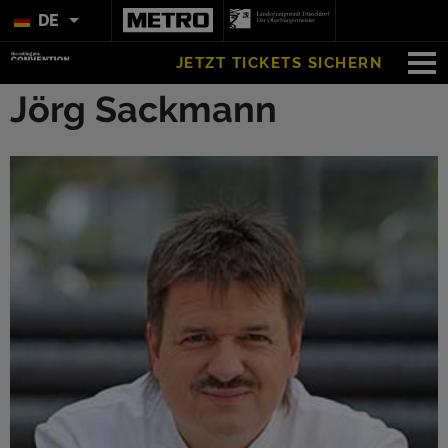
DE
JETZT TICKETS SICHERN
Jörg Sackmann