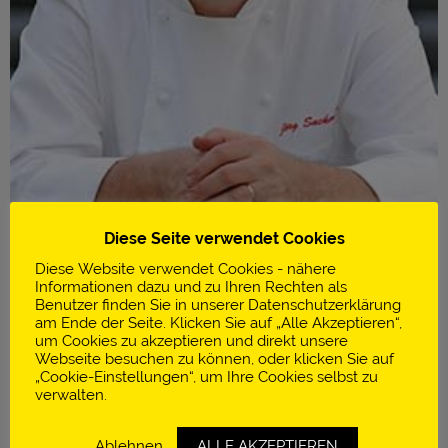
Diese Seite verwendet Cookies
Diese Website verwendet Cookies - nähere
Informationen dazu und zu Ihren Rechten als
Benutzer finden Sie in unserer Datenschutzerklärung
am Ende der Seite. Klicken Sie auf „Alle Akzeptieren“,
um Cookies zu akzeptieren und direkt unsere
Infos
Webseite besuchen zu können, oder klicken Sie auf
„Cookie-Einstellungen“, um Ihre Cookies selbst zu
Schlossberg I Hotel Sackmann
verwalten.
2 Sterne im Guide Michelin
Ablehnen
ALLE AKZEPTIEREN