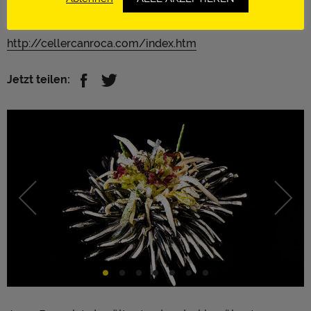
Rang 2 in der Liste The World’s 50 Best Restaurants
Girona | Spanien
http://cellercanroca.com/index.htm
Jetzt teilen: