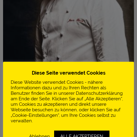
Diese Seite verwendet Cookies
Diese Website verwendet Cookies - nähere
Informationen dazu und zu Ihren Rechten als
Benutzer finden Sie in unserer Datenschutzerklärung
am Ende der Seite. Klicken Sie auf „Alle Akzeptieren“,
um Cookies zu akzeptieren und direkt unsere
Infos
Webseite besuchen zu können, oder klicken Sie auf
„Cookie-Einstellungen“, um Ihre Cookies selbst zu
El Celler de Can Roca
verwalten.
3 Michelin Sterne
Ablehnen
ALLE AKZEPTIEREN