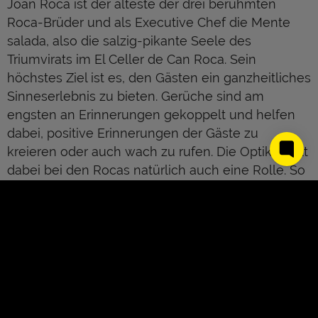
Joan Roca ist der älteste der drei berühmten
Roca-Brüder und als Executive Chef die Mente
salada, also die salzig-pikante Seele des
Triumvirats im El Celler de Can Roca. Sein
höchstes Ziel ist es, den Gästen ein ganzheitliches
Sinneserlebnis zu bieten. Gerüche sind am
engsten an Erinnerungen gekoppelt und helfen
dabei, positive Erinnerungen der Gäste zu
kreieren oder auch wach zu rufen. Die Optik spielt
dabei bei den Rocas natürlich auch eine Rolle. So
kommen die Gerichte, wie die Kirschsuppe mit
Holunderbeeren-Infusion oder das Lamm vom
Grill mit Melanzani und Süßholz-Rauch leichtfüßig
und derart komplex daher, dass sie zuerst das
Auge und darauf den Gaumen in Staunen
versetzen. Und doch spielt der authentische
Geschmack bei aller Technik stets die Hauptrolle.
About Us
Kontakt
Für den Erfolg der Roca-Brüder bürgen unzählige