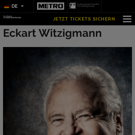
DE
JETZT TICKETS SICHERN
Eckart Witzigmann