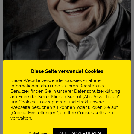
Diese Seite verwendet Cookies
Diese Website verwendet Cookies - nähere
Informationen dazu und zu Ihren Rechten als
Benutzer finden Sie in unserer Datenschutzerklärung
am Ende der Seite. Klicken Sie auf „Alle Akzeptieren“,
um Cookies zu akzeptieren und direkt unsere
Infos
Webseite besuchen zu können, oder klicken Sie auf
„Cookie-Einstellungen“, um Ihre Cookies selbst zu
verwalten.
Jetzt teilen:
Ablehnen
ALLE AKZEPTIEREN