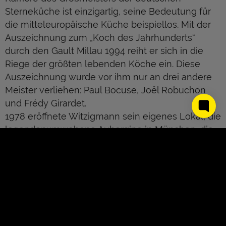
Sterneküche ist einzigartig, seine Bedeutung für
die mitteleuropäische Küche beispiellos. Mit der
Auszeichnung zum „Koch des Jahrhunderts“
durch den Gault Millau 1994 reiht er sich in die
Riege der größten lebenden Köche ein. Diese
Auszeichnung wurde vor ihm nur an drei andere
Meister verliehen: Paul Bocuse, Joël Robuchon
und Frédy Girardet.
1978 eröffnete Witzigmann sein eigenes Lokal, die
legendenumwobene Aubergine in München, die
zur Keimzelle des deutschen Küchenwunders
wurde und als erstes Restaurant Deutschlands die
begehrten drei Michelin-Sterne erhielt. Parallel
dazu begann eine beispiellose Karriere als Berater
rund um den Erdball: Witzigmann konzipierte ein
Restaurant und eine Kochschule auf Mallorca, die
bereits nach zwei Jahren zu den besten Betrieben
About Us
Kontakt