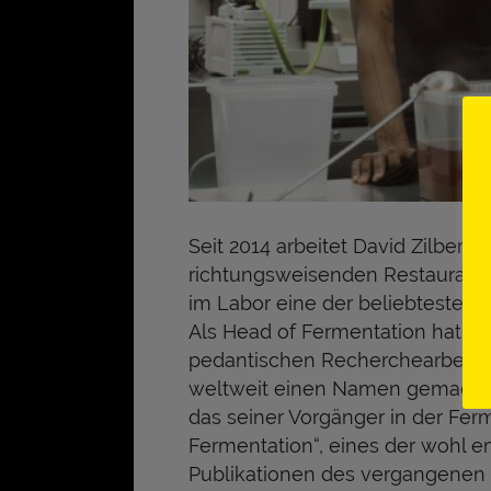
Seit 2014 arbeitet David Zilber 
richtungsweisenden Restaurant 
im Labor eine der beliebtesten 
Als Head of Fermentation hat sic
pedantischen Recherchearbeit u
weltweit einen Namen gemacht. 
das seiner Vorgänger in der Fer
Fermentation“, eines der wohl 
Publikationen des vergangenen 