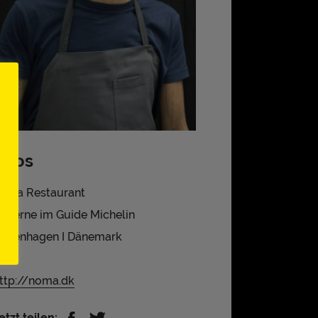
Infos
oma Restaurant
 Sterne im Guide Michelin
openhagen I Dänemark
★★
ttp://noma.dk
etzt teilen: