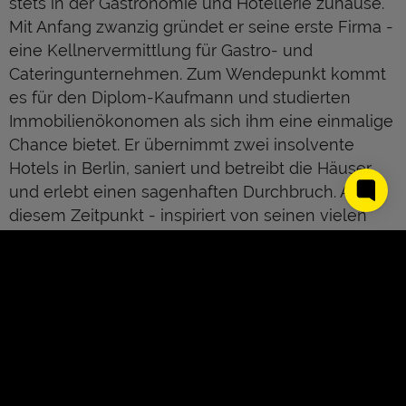
stets in der Gastronomie und Hotellerie zuhause.
Mit Anfang zwanzig gründet er seine erste Firma -
eine Kellnervermittlung für Gastro- und
Cateringunternehmen. Zum Wendepunkt kommt
es für den Diplom-Kaufmann und studierten
Immobilienökonomen als sich ihm eine einmalige
Chance bietet. Er übernimmt zwei insolvente
Hotels in Berlin, saniert und betreibt die Häuser
und erlebt einen sagenhaften Durchbruch. Ab
diesem Zeitpunkt - inspiriert von seinen vielen
Reisen- wird er von der Idee und Motivation
gepackt Hotels mit einer völlig neuen
Herangehensweise in seiner Heimatstadt Berlin
zum Leben zu erwecken. 2009 gründet er
zusammen mit Artur Süsskind die Amano Group
und übernimmt als Geschäftsführer das operative
Geschäft. Mittlerweile zählt Ariel Schiff bereits
sechs Boutique Hotels in Berlin sowie ein Hotel in
About Us
Kontakt