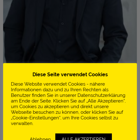
Diese Seite verwendet Cookies
Diese Website verwendet Cookies - nähere
Informationen dazu und zu Ihren Rechten als
Benutzer finden Sie in unserer Datenschutzerklärung
am Ende der Seite. Klicken Sie auf „Alle Akzeptieren“,
um Cookies zu akzeptieren und direkt unsere
Infos
Webseite besuchen zu können, oder klicken Sie auf
„Cookie-Einstellungen“, um Ihre Cookies selbst zu
AMANO GROUP
verwalten.
Berlin | Deutschland
Ablehnen
ALLE AKZEPTIEREN