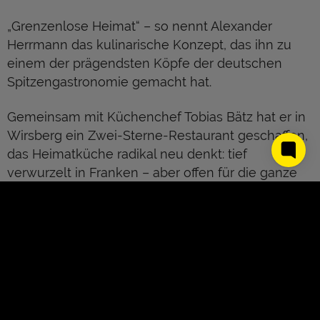
„Grenzenlose Heimat“ – so nennt Alexander
Herrmann das kulinarische Konzept, das ihn zu
einem der prägendsten Köpfe der deutschen
Spitzengastronomie gemacht hat.
Gemeinsam mit Küchenchef Tobias Bätz hat er in
Wirsberg ein Zwei-Sterne-Restaurant geschaffen,
das Heimatküche radikal neu denkt: tief
verwurzelt in Franken – aber offen für die ganze
Welt.
Der Name des Restaurants ist Programm:
AURA
–
eine besondere Ausstrahlung.
Neben Klassikern wie Spargel und Karpfen wird
hier auch Ungewöhnlicheres wie Surinamkirschen
oder Longhorn-Rind in kulinarische Highlights
About Us
Kontakt