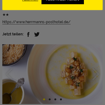
Gault&Millau: AURA 3 Rote Hauben, Imperial 1 Haube
Wirsberg | Deutschland
★★
https://www.herrmanns-posthotel.de/
Jetzt teilen: