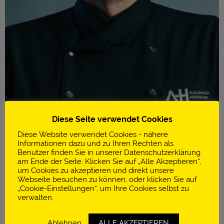
Diese Seite verwendet Cookies
Diese Website verwendet Cookies - nähere
Informationen dazu und zu Ihren Rechten als
Benutzer finden Sie in unserer Datenschutzerklärung
am Ende der Seite. Klicken Sie auf „Alle Akzeptieren“,
um Cookies zu akzeptieren und direkt unsere
Infos
Webseite besuchen zu können, oder klicken Sie auf
„Cookie-Einstellungen“, um Ihre Cookies selbst zu
Restaurant Aura
verwalten.
2 Michelin-Sterne
Ablehnen
ALLE AKZEPTIEREN