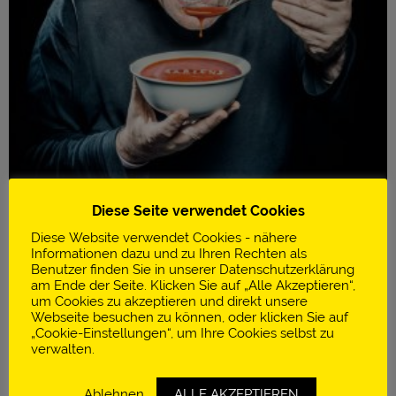
Diese Seite verwendet Cookies
Diese Website verwendet Cookies - nähere
Informationen dazu und zu Ihren Rechten als
Benutzer finden Sie in unserer Datenschutzerklärung
am Ende der Seite. Klicken Sie auf „Alle Akzeptieren“,
um Cookies zu akzeptieren und direkt unsere
Infos
Webseite besuchen zu können, oder klicken Sie auf
„Cookie-Einstellungen“, um Ihre Cookies selbst zu
elBullifoundation
verwalten.
Roses | Spanien
Ablehnen
ALLE AKZEPTIEREN