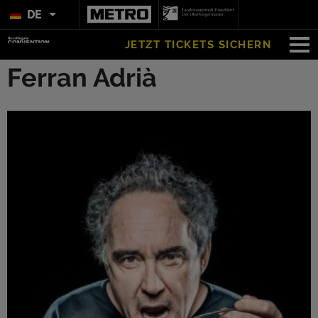
DE
JETZT TICKETS SICHERN
Ferran Adrià